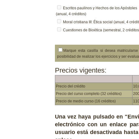
Escritos paulinos y Hechos de los Apóstoles
(anual, 4 créditos)
Moral cristiana III: Ética social (anual, 4 crédi
Cuestiones de Bioética (semestral, 2 créditos
Marque esta casilla si desea matriculars
posibilidad de realizar los ejercicios y ser evalu
Precios vigentes:
Precio del crédito
10,
Precio del curso completo (32 créditos)
200
Precio de medio curso (16 créditos)
110
Una vez haya pulsado en "Envia
electrónico con un enlace pa
usuario está desactivada hasta