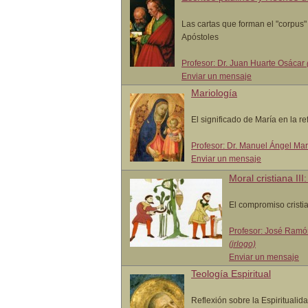
Las cartas que forman el "corpus"
Apóstoles
Profesor: Dr. Juan Huarte Osácar
Enviar un mensaje
Mariología
El significado de María en la ref
Profesor: Dr. Manuel Ángel Ma
Enviar un mensaje
Moral cristiana III:
El compromiso cristia
Profesor: José Ramó
(jrlogo)
Enviar un mensaje
Teología Espiritual
Reflexión sobre la Espiritualida