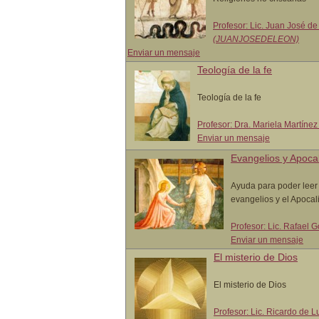
Profesor: Lic. Juan José de
(JUANJOSEDELEON)
Enviar un mensaje
Teología de la fe
Teología de la fe
Profesor: Dra. Mariela Martíne
Enviar un mensaje
Evangelios y Apocal
Ayuda para poder leer
evangelios y el Apocal
Profesor: Lic. Rafael
Enviar un mensaje
El misterio de Dios
El misterio de Dios
Profesor: Lic. Ricardo de 