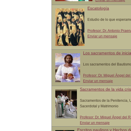
Enviar un mensaje
Escatología
Estudio de lo que esperam
Profesor: Dr. Antonio Prae
Enviar un mensaje
Los sacramentos de inici
Los sacramentos del Bautismo,
Profesor: Dr. Miguel Ángel de
Enviar un mensaje
Sacramentos de la vida cris
Sacramentos de la Penitencia, 
Sacerdotal y Matrimonio
Profesor: Dr. Miguel Ángel del 
Enviar un mensaje
Escritos paulinos y Hechos d