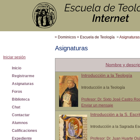
>
Dominicos
>
Escuela de Teología
>
Asignaturas
Asignaturas
Iniciar sesión
Nombre y descrip
Inicio
Introducción a la Teología
Registrarme
Asignaturas
Introducción a la Teología
Foros
Biblioteca
Profesor: Dr. Sixto José Castro R
Enviar un mensaje
Chat
Introducción a la S. Escri
Contactar
Alumnos
Introducción a la Sagrada Esc
Calificaciones
Expediente
Profesor: Dr. Juan Huarte O