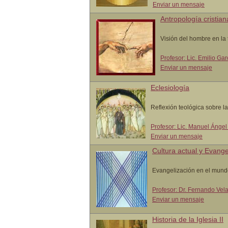
Enviar un mensaje
Antropología cristian
Visión del hombre en la t
Profesor: Lic. Emilio Ga
Enviar un mensaje
Eclesiología
Reflexión teológica sobre la
Profesor: Lic. Manuel Ánge
Enviar un mensaje
Cultura actual y Evange
Evangelización en el mund
Profesor: Dr. Fernando Ve
Enviar un mensaje
Historia de la Iglesia II